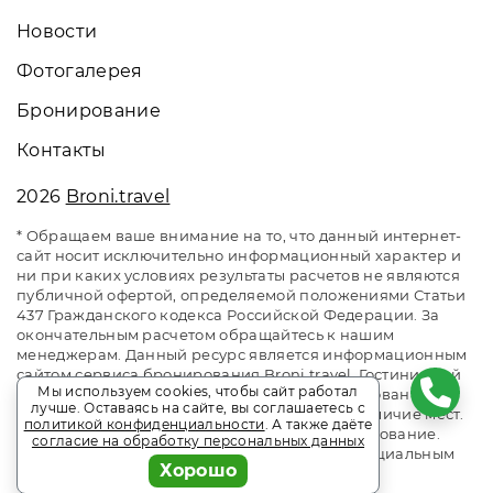
Новости
Фотогалерея
Бронирование
Контакты
2026
Broni.travel
* Обращаем ваше внимание на то, что данный интернет-
сайт носит исключительно информационный характер и
ни при каких условиях результаты расчетов не являются
публичной офертой, определяемой положениями Статьи
437 Гражданского кодекса Российской Федерации. За
окончательным расчетом обращайтесь к нашим
менеджерам. Данный ресурс является информационным
сайтом сервиса бронирования Broni.travel. Гостиничный
Мы используем cookies, чтобы сайт работал
комплекс «Гранд-отель». Сайт онлайн бронирования
лучше. Оставаясь на сайте, вы соглашаетесь с
номеров. Актуальные цены, прайс-листы и наличие мест.
политикой конфиденциальности
. А также даёте
Акции и спецпредложения. Выгодное бронирование.
согласие на обработку персональных данных
Индивидуальный менеджер. Не является официальным
Хорошо
сайтом объекта размещения.