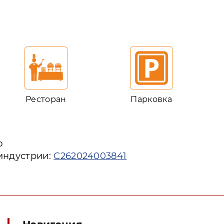
Ресторан
Парковка
ю
 индустрии:
С262024003841